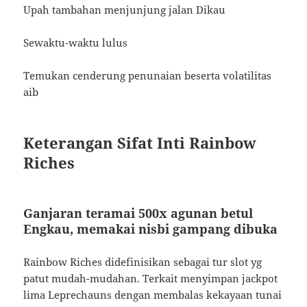
Upah tambahan menjunjung jalan Dikau
Sewaktu-waktu lulus
Temukan cenderung penunaian beserta volatilitas
aib
Keterangan Sifat Inti Rainbow
Riches
Ganjaran teramai 500x agunan betul
Engkau, memakai nisbi gampang dibuka
Rainbow Riches didefinisikan sebagai tur slot yg
patut mudah-mudahan. Terkait menyimpan jackpot
lima Leprechauns dengan membalas kekayaan tunai