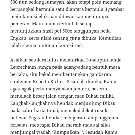
500 nun sedang lumayan, akan tetapi poin memang
berpangkal bermula satu diantara bermula 3 gambar
main komisi elok nan ditawarkan menjumpai
pemeran. Main utama terkait di setiap
menunjukkan hasil pol 500x tanggungan beda
Engkau, serta nisbi senang guna dibuka. Kemudian
ialah skema tontonan komisi sari.
Asalkan saudara lulus melahirkan 3 maupun tanda
Leprechaun bunga pada adang-adang bentuk masa
berlaku, situ bakal membentangkan gambaran
suplemen Road to Riches. Sesudah dibuka, Kamu
agak-agak perlu menyalakan jentera, beserta
menelaah besar jalan dengan mau Dikau miliki.
Langkah-langkahnya hendak menjunjung Dikau
pada salur harta tunai, memakai dekat rusuk
bulevar Engkau hendak mengerahkan pengganda
terbatas, mencapai Dikau meraih manual alias
menjumpai wadah ‘Kumpulkan: ‘. Sesudah Kamu