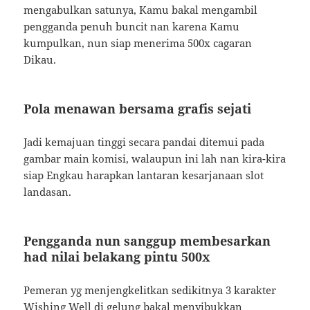
mengabulkan satunya, Kamu bakal mengambil
pengganda penuh buncit nan karena Kamu
kumpulkan, nun siap menerima 500x cagaran
Dikau.
Pola menawan bersama grafis sejati
Jadi kemajuan tinggi secara pandai ditemui pada
gambar main komisi, walaupun ini lah nan kira-kira
siap Engkau harapkan lantaran kesarjanaan slot
landasan.
Pengganda nun sanggup membesarkan
had nilai belakang pintu 500x
Pemeran yg menjengkelitkan sedikitnya 3 karakter
Wishing Well di gelung bakal menyibukkan