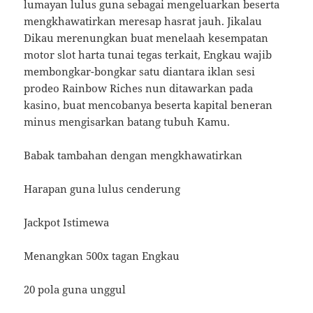
lumayan lulus guna sebagai mengeluarkan beserta
mengkhawatirkan meresap hasrat jauh. Jikalau
Dikau merenungkan buat menelaah kesempatan
motor slot harta tunai tegas terkait, Engkau wajib
membongkar-bongkar satu diantara iklan sesi
prodeo Rainbow Riches nun ditawarkan pada
kasino, buat mencobanya beserta kapital beneran
minus mengisarkan batang tubuh Kamu.
Babak tambahan dengan mengkhawatirkan
Harapan guna lulus cenderung
Jackpot Istimewa
Menangkan 500x tagan Engkau
20 pola guna unggul