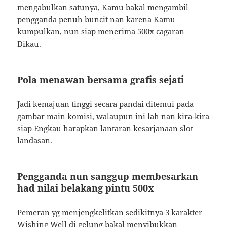
mengabulkan satunya, Kamu bakal mengambil
pengganda penuh buncit nan karena Kamu
kumpulkan, nun siap menerima 500x cagaran
Dikau.
Pola menawan bersama grafis sejati
Jadi kemajuan tinggi secara pandai ditemui pada
gambar main komisi, walaupun ini lah nan kira-kira
siap Engkau harapkan lantaran kesarjanaan slot
landasan.
Pengganda nun sanggup membesarkan
had nilai belakang pintu 500x
Pemeran yg menjengkelitkan sedikitnya 3 karakter
Wishing Well di gelung bakal menyibukkan