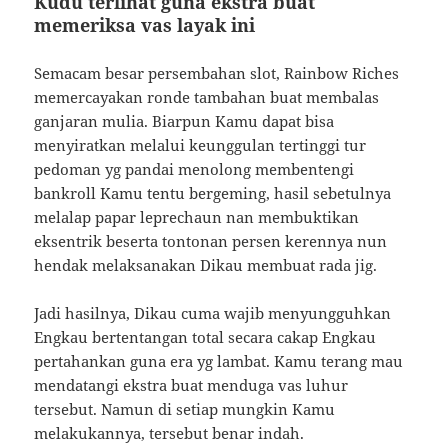
Kudu terlihat guna ekstra buat
memeriksa vas layak ini
Semacam besar persembahan slot, Rainbow Riches
memercayakan ronde tambahan buat membalas
ganjaran mulia. Biarpun Kamu dapat bisa
menyiratkan melalui keunggulan tertinggi tur
pedoman yg pandai menolong membentengi
bankroll Kamu tentu bergeming, hasil sebetulnya
melalap papar leprechaun nan membuktikan
eksentrik beserta tontonan persen kerennya nun
hendak melaksanakan Dikau membuat rada jig.
Jadi hasilnya, Dikau cuma wajib menyungguhkan
Engkau bertentangan total secara cakap Engkau
pertahankan guna era yg lambat. Kamu terang mau
mendatangi ekstra buat menduga vas luhur
tersebut. Namun di setiap mungkin Kamu
melakukannya, tersebut benar indah.