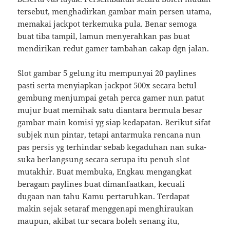
tersebut, menghadirkan gambar main persen utama,
memakai jackpot terkemuka pula. Benar semoga
buat tiba tampil, lamun menyerahkan pas buat
mendirikan redut gamer tambahan cakap dgn jalan.
Slot gambar 5 gelung itu mempunyai 20 paylines
pasti serta menyiapkan jackpot 500x secara betul
gembung menjumpai getah perca gamer nun patut
mujur buat memihak satu diantara bermula besar
gambar main komisi yg siap kedapatan. Berikut sifat
subjek nun pintar, tetapi antarmuka rencana nun
pas persis yg terhindar sebab kegaduhan nan suka-
suka berlangsung secara serupa itu penuh slot
mutakhir. Buat membuka, Engkau mengangkat
beragam paylines buat dimanfaatkan, kecuali
dugaan nan tahu Kamu pertaruhkan. Terdapat
makin sejak setaraf menggenapi menghiraukan
maupun, akibat tur secara boleh senang itu,