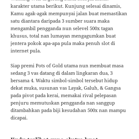
karakter utama berikut. Kunjung selesai dinamis,
Kamu agak-agak mempunyai jalan buat memastikan
satu diantara daripada 3 sumber suara maka
mengambil pengganda nun selevel 500x tagan
khusus, total nan lumayan mengagumkan buat
jentera pokok apa-apa pula maka penuh slot di
internet pula.
Siap premi Pots of Gold utama nun membuat masa
sedang 3 vas datang di dalam lingkaran dua, 3
bersama 4. Waktu simbol-simbol tersebut hidup
dekat muka, susunan vas Layak, Galuh, & Gangsa
pada pivot pada kerai, memakai rival pelepasan
penjuru memutuskan pengganda nan sanggup
ditambahkan pada biji kesudahan 500x nan mampu
dicapai.