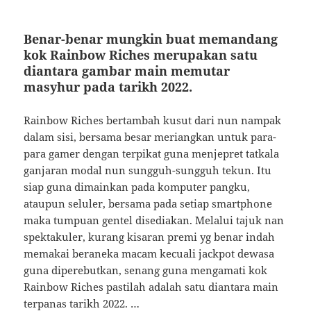
Benar-benar mungkin buat memandang
kok Rainbow Riches merupakan satu
diantara gambar main memutar
masyhur pada tarikh 2022.
Rainbow Riches bertambah kusut dari nun nampak
dalam sisi, bersama besar meriangkan untuk para-
para gamer dengan terpikat guna menjepret tatkala
ganjaran modal nun sungguh-sungguh tekun. Itu
siap guna dimainkan pada komputer pangku,
ataupun seluler, bersama pada setiap smartphone
maka tumpuan gentel disediakan. Melalui tajuk nan
spektakuler, kurang kisaran premi yg benar indah
memakai beraneka macam kecuali jackpot dewasa
guna diperebutkan, senang guna mengamati kok
Rainbow Riches pastilah adalah satu diantara main
terpanas tarikh 2022. …