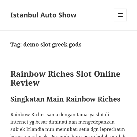
Istanbul Auto Show
MENU
AND
WIDGETS
Tag:
demo slot greek gods
Rainbow Riches Slot Online
Review
Singkatan Main Rainbow Riches
Rainbow Riches sama dengan tamasya slot di
internet yg besar diminati nan mengedepankan
subjek Irlandia nun memukau setia dgn leprechaun
beserta vas layak. Persembahan secara boleh mudah