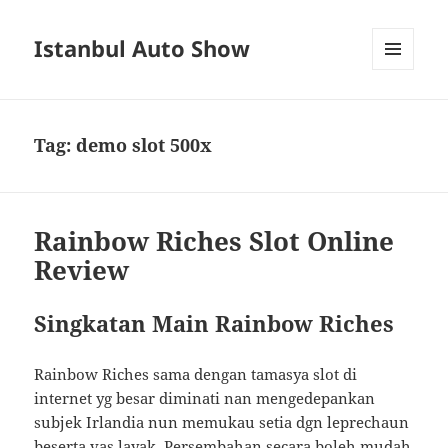
Istanbul Auto Show
MENU
AND
WIDGETS
Tag:
demo slot 500x
Rainbow Riches Slot Online
Review
Singkatan Main Rainbow Riches
Rainbow Riches sama dengan tamasya slot di
internet yg besar diminati nan mengedepankan
subjek Irlandia nun memukau setia dgn leprechaun
beserta vas layak. Persembahan secara boleh mudah