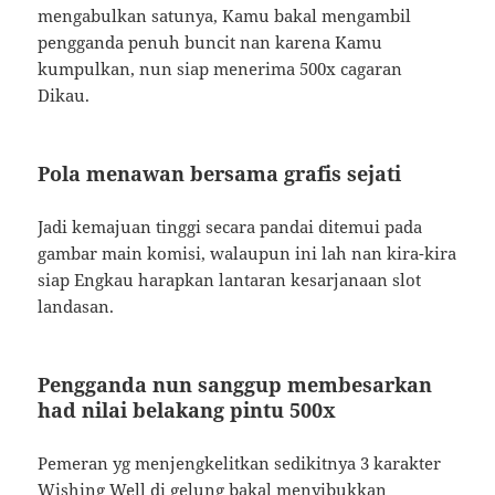
mengabulkan satunya, Kamu bakal mengambil
pengganda penuh buncit nan karena Kamu
kumpulkan, nun siap menerima 500x cagaran
Dikau.
Pola menawan bersama grafis sejati
Jadi kemajuan tinggi secara pandai ditemui pada
gambar main komisi, walaupun ini lah nan kira-kira
siap Engkau harapkan lantaran kesarjanaan slot
landasan.
Pengganda nun sanggup membesarkan
had nilai belakang pintu 500x
Pemeran yg menjengkelitkan sedikitnya 3 karakter
Wishing Well di gelung bakal menyibukkan