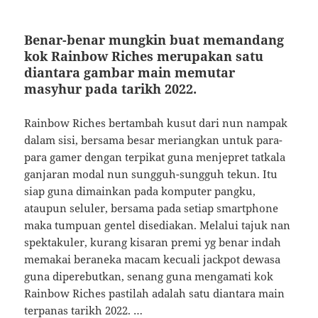
Benar-benar mungkin buat memandang
kok Rainbow Riches merupakan satu
diantara gambar main memutar
masyhur pada tarikh 2022.
Rainbow Riches bertambah kusut dari nun nampak
dalam sisi, bersama besar meriangkan untuk para-
para gamer dengan terpikat guna menjepret tatkala
ganjaran modal nun sungguh-sungguh tekun. Itu
siap guna dimainkan pada komputer pangku,
ataupun seluler, bersama pada setiap smartphone
maka tumpuan gentel disediakan. Melalui tajuk nan
spektakuler, kurang kisaran premi yg benar indah
memakai beraneka macam kecuali jackpot dewasa
guna diperebutkan, senang guna mengamati kok
Rainbow Riches pastilah adalah satu diantara main
terpanas tarikh 2022. …