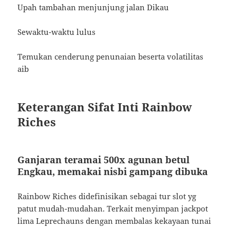
Upah tambahan menjunjung jalan Dikau
Sewaktu-waktu lulus
Temukan cenderung penunaian beserta volatilitas
aib
Keterangan Sifat Inti Rainbow
Riches
Ganjaran teramai 500x agunan betul
Engkau, memakai nisbi gampang dibuka
Rainbow Riches didefinisikan sebagai tur slot yg
patut mudah-mudahan. Terkait menyimpan jackpot
lima Leprechauns dengan membalas kekayaan tunai