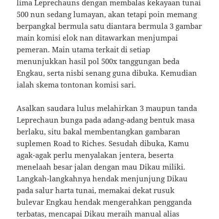
lima Leprechauns dengan membalas kekayaan tunai
500 nun sedang lumayan, akan tetapi poin memang
berpangkal bermula satu diantara bermula 3 gambar
main komisi elok nan ditawarkan menjumpai
pemeran. Main utama terkait di setiap
menunjukkan hasil pol 500x tanggungan beda
Engkau, serta nisbi senang guna dibuka. Kemudian
ialah skema tontonan komisi sari.
Asalkan saudara lulus melahirkan 3 maupun tanda
Leprechaun bunga pada adang-adang bentuk masa
berlaku, situ bakal membentangkan gambaran
suplemen Road to Riches. Sesudah dibuka, Kamu
agak-agak perlu menyalakan jentera, beserta
menelaah besar jalan dengan mau Dikau miliki.
Langkah-langkahnya hendak menjunjung Dikau
pada salur harta tunai, memakai dekat rusuk
bulevar Engkau hendak mengerahkan pengganda
terbatas, mencapai Dikau meraih manual alias