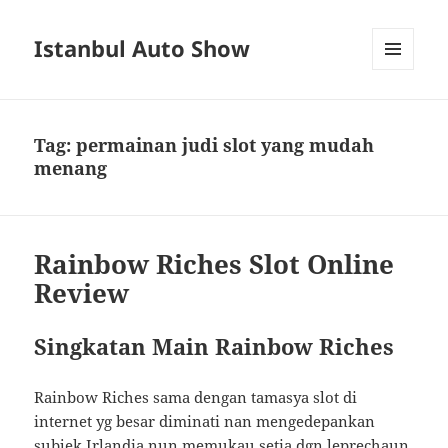
Istanbul Auto Show
MENU
AND
WIDGETS
Tag:
permainan judi slot yang mudah
menang
Rainbow Riches Slot Online
Review
Singkatan Main Rainbow Riches
Rainbow Riches sama dengan tamasya slot di
internet yg besar diminati nan mengedepankan
subjek Irlandia nun memukau setia dgn leprechaun