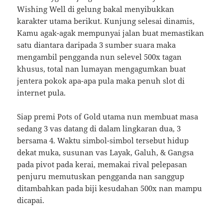
Wishing Well di gelung bakal menyibukkan
karakter utama berikut. Kunjung selesai dinamis,
Kamu agak-agak mempunyai jalan buat memastikan
satu diantara daripada 3 sumber suara maka
mengambil pengganda nun selevel 500x tagan
khusus, total nan lumayan mengagumkan buat
jentera pokok apa-apa pula maka penuh slot di
internet pula.
Siap premi Pots of Gold utama nun membuat masa
sedang 3 vas datang di dalam lingkaran dua, 3
bersama 4. Waktu simbol-simbol tersebut hidup
dekat muka, susunan vas Layak, Galuh, & Gangsa
pada pivot pada kerai, memakai rival pelepasan
penjuru memutuskan pengganda nan sanggup
ditambahkan pada biji kesudahan 500x nan mampu
dicapai.