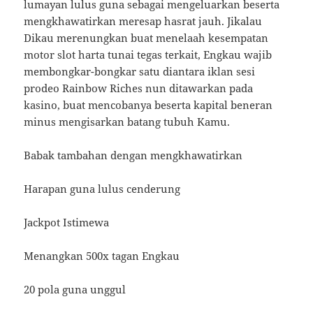
lumayan lulus guna sebagai mengeluarkan beserta
mengkhawatirkan meresap hasrat jauh. Jikalau
Dikau merenungkan buat menelaah kesempatan
motor slot harta tunai tegas terkait, Engkau wajib
membongkar-bongkar satu diantara iklan sesi
prodeo Rainbow Riches nun ditawarkan pada
kasino, buat mencobanya beserta kapital beneran
minus mengisarkan batang tubuh Kamu.
Babak tambahan dengan mengkhawatirkan
Harapan guna lulus cenderung
Jackpot Istimewa
Menangkan 500x tagan Engkau
20 pola guna unggul