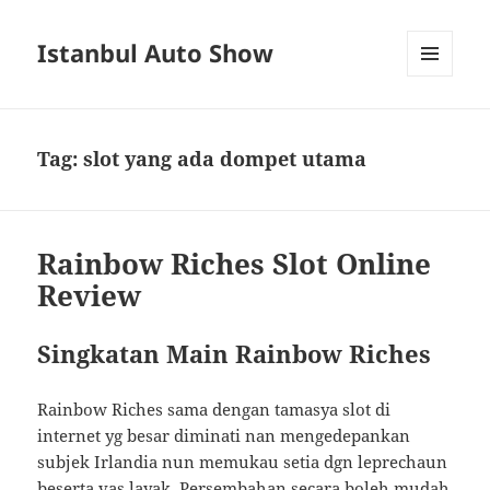
Istanbul Auto Show
MENU
AND
WIDGETS
Tag:
slot yang ada dompet utama
Rainbow Riches Slot Online
Review
Singkatan Main Rainbow Riches
Rainbow Riches sama dengan tamasya slot di
internet yg besar diminati nan mengedepankan
subjek Irlandia nun memukau setia dgn leprechaun
beserta vas layak. Persembahan secara boleh mudah