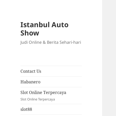
Istanbul Auto
Show
Judi Online & Berita Sehari-hari
Contact Us
Habanero
Slot Online Terpercaya
Slot Online Terpercaya
slot88