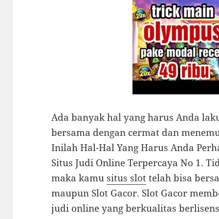
Ada banyak hal yang harus Anda la
bersama dengan cermat dan menemuk
Inilah Hal-Hal Yang Harus Anda Perha
Situs Judi Online Terpercaya No 1. Tid
maka kamu
situs slot
telah bisa bers
maupun Slot Gacor. Slot Gacor mem
judi online yang berkualitas berlisen