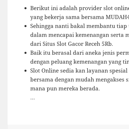
Berikut ini adalah provider slot online
yang bekerja sama bersama MUDAH
Sehingga nanti bakal membantu tia
dalam mencapai kemenangan serta m
dari Situs Slot Gacor Receh 5Rb.
Baik itu berasal dari aneka jenis pe
dengan peluang kemenangan yang tin
Slot Online sedia kan layanan spesial
bersama dengan mudah mengakses si
mana pun mereka berada.
…