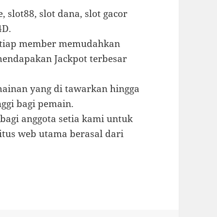
, slot88, slot dana, slot gacor
4D.
p tiap member memudahkan
endapakan Jackpot terbesar
rmainan yang di tawarkan hingga
ggi bagi pemain.
 bagi anggota setia kami untuk
tus web utama berasal dari