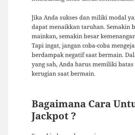
Jika Anda sukses dan miliki modal y
dapat menaikkan taruhan. Semakin 
mainkan, semakin besar kemenangan
Tapi ingat, jangan coba-coba mengeja
berdampak negatif saat bermain. Da
yang sah, Anda harus memiliki bata
kerugian saat bermain.
Bagaimana Cara Unt
Jackpot ?