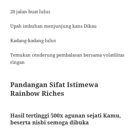
20 jalan buat lulus
Upah imbuhan menjunjung kans Dikau
Kadang-kadang lulus
Temukan cenderung pembalasan bersama volatilitas
ringan
Pandangan Sifat Istimewa
Rainbow Riches
Hasil tertinggi 500x agunan sejati Kamu,
beserta nisbi semoga dibuka