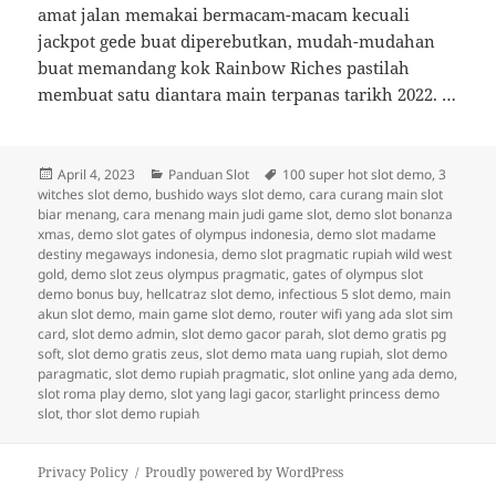
amat jalan memakai bermacam-macam kecuali
jackpot gede buat diperebutkan, mudah-mudahan
buat memandang kok Rainbow Riches pastilah
membuat satu diantara main terpanas tarikh 2022. …
Posted
Categories
Tags
April 4, 2023
Panduan Slot
100 super hot slot demo
,
3
on
witches slot demo
,
bushido ways slot demo
,
cara curang main slot
biar menang
,
cara menang main judi game slot
,
demo slot bonanza
xmas
,
demo slot gates of olympus indonesia
,
demo slot madame
destiny megaways indonesia
,
demo slot pragmatic rupiah wild west
gold
,
demo slot zeus olympus pragmatic
,
gates of olympus slot
demo bonus buy
,
hellcatraz slot demo
,
infectious 5 slot demo
,
main
akun slot demo
,
main game slot demo
,
router wifi yang ada slot sim
card
,
slot demo admin
,
slot demo gacor parah
,
slot demo gratis pg
soft
,
slot demo gratis zeus
,
slot demo mata uang rupiah
,
slot demo
paragmatic
,
slot demo rupiah pragmatic
,
slot online yang ada demo
,
slot roma play demo
,
slot yang lagi gacor
,
starlight princess demo
slot
,
thor slot demo rupiah
Privacy Policy
Proudly powered by WordPress