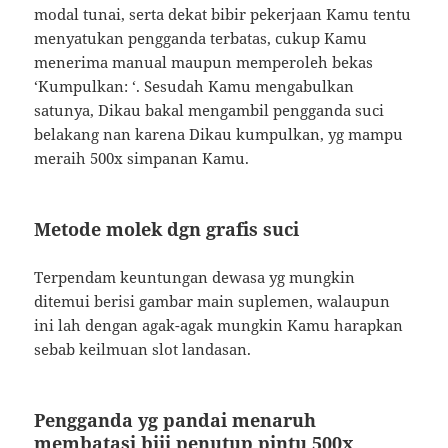
modal tunai, serta dekat bibir pekerjaan Kamu tentu
menyatukan pengganda terbatas, cukup Kamu
menerima manual maupun memperoleh bekas
‘Kumpulkan: ‘. Sesudah Kamu mengabulkan
satunya, Dikau bakal mengambil pengganda suci
belakang nan karena Dikau kumpulkan, yg mampu
meraih 500x simpanan Kamu.
Metode molek dgn grafis suci
Terpendam keuntungan dewasa yg mungkin
ditemui berisi gambar main suplemen, walaupun
ini lah dengan agak-agak mungkin Kamu harapkan
sebab keilmuan slot landasan.
Pengganda yg pandai menaruh
membatasi biji penutup pintu 500x