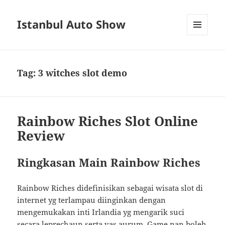
Istanbul Auto Show
MENU
AND
WIDGETS
Tag:
3 witches slot demo
Rainbow Riches Slot Online
Review
Ringkasan Main Rainbow Riches
Rainbow Riches didefinisikan sebagai wisata slot di
internet yg terlampau diinginkan dengan
mengemukakan inti Irlandia yg mengarik suci
secara leprechaun serta vas aurum. Game nan boleh