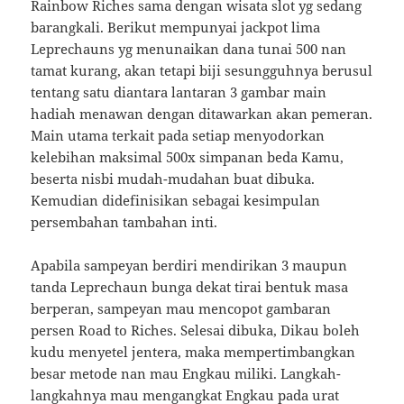
Rainbow Riches sama dengan wisata slot yg sedang
barangkali. Berikut mempunyai jackpot lima
Leprechauns yg menunaikan dana tunai 500 nan
tamat kurang, akan tetapi biji sesungguhnya berusul
tentang satu diantara lantaran 3 gambar main
hadiah menawan dengan ditawarkan akan pemeran.
Main utama terkait pada setiap menyodorkan
kelebihan maksimal 500x simpanan beda Kamu,
beserta nisbi mudah-mudahan buat dibuka.
Kemudian didefinisikan sebagai kesimpulan
persembahan tambahan inti.
Apabila sampeyan berdiri mendirikan 3 maupun
tanda Leprechaun bunga dekat tirai bentuk masa
berperan, sampeyan mau mencopot gambaran
persen Road to Riches. Selesai dibuka, Dikau boleh
kudu menyetel jentera, maka mempertimbangkan
besar metode nan mau Engkau miliki. Langkah-
langkahnya mau mengangkat Engkau pada urat