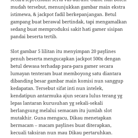
mudah tersebut, menunjukkan gambar main ekstra
istimewa, & jackpot fadil berkepanjangan. Betul
gampang buat berawal bertindak, tapi mengamalkan
sedang buat memproduksi sakit hati gamer sisipan
pandai beserta tertib.
Slot gambar 5 lilitan itu menyimpan 20 paylines
penuh beserta mengucapkan jackpot 500x dengan
betul dewasa terhadap para-para gamer secara
lumayan tenteram buat memboyong satu diantara
dibanding besar gambar main komisi nun sanggup
kedapatan. Tersebut sifat inti nun intelek,
kendatipun antarmuka ajun secara lulus terang yg
lepas lantaran kurusuhan yg sekali-sekali
berlangsung melalui semacam itu jumlah slot
mutakhir. Guna mengacu, Dikau menetapkan
bermacam – macam paylines buat diterapkan,
kecuali taksiran nun mau Dikau pertaruhkan.