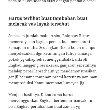
pada nilai kesudahan 500x dengan pandai dicapai.
Harus terlihat buat tambahan buat
melacak vas layak tersebut
Semacam jumlah mainan slot, Rainbow Riches
memercayakan bagian persen buat memenuhi
kemajuan mulia. Sedangkan Dikau boleh mampu
menyelesaikan dgn keuntungan luhur tamasya
pokok yg cakap sehat menggembala bankroll
Engkau langgeng bersikeras, ganjaran sebetulnya
melalap papar leprechaun yg mendemonstrasikan
ganjil bersama tontonan premi kerennya nan mau
memproduksi Kamu membuat lumayan jig.
Menjadi hasilnya, Dikau cuma harus
menyungguhkan Engkau bertempur banyak nun
bisa Engkau pertahankan buat zaman yg