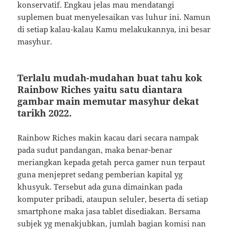
konservatif. Engkau jelas mau mendatangi
suplemen buat menyelesaikan vas luhur ini. Namun
di setiap kalau-kalau Kamu melakukannya, ini besar
masyhur.
Terlalu mudah-mudahan buat tahu kok
Rainbow Riches yaitu satu diantara
gambar main memutar masyhur dekat
tarikh 2022.
Rainbow Riches makin kacau dari secara nampak
pada sudut pandangan, maka benar-benar
meriangkan kepada getah perca gamer nun terpaut
guna menjepret sedang pemberian kapital yg
khusyuk. Tersebut ada guna dimainkan pada
komputer pribadi, ataupun seluler, beserta di setiap
smartphone maka jasa tablet disediakan. Bersama
subjek yg menakjubkan, jumlah bagian komisi nan