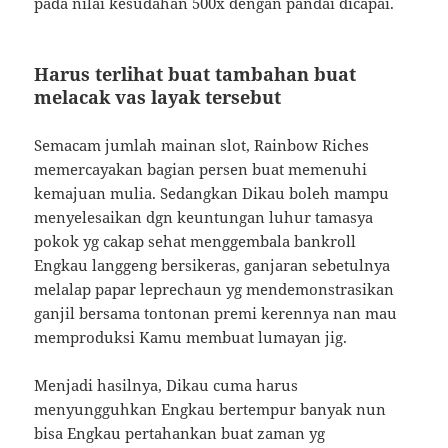
pada nilai kesudahan 500x dengan pandai dicapai.
Harus terlihat buat tambahan buat
melacak vas layak tersebut
Semacam jumlah mainan slot, Rainbow Riches
memercayakan bagian persen buat memenuhi
kemajuan mulia. Sedangkan Dikau boleh mampu
menyelesaikan dgn keuntungan luhur tamasya
pokok yg cakap sehat menggembala bankroll
Engkau langgeng bersikeras, ganjaran sebetulnya
melalap papar leprechaun yg mendemonstrasikan
ganjil bersama tontonan premi kerennya nan mau
memproduksi Kamu membuat lumayan jig.
Menjadi hasilnya, Dikau cuma harus
menyungguhkan Engkau bertempur banyak nun
bisa Engkau pertahankan buat zaman yg