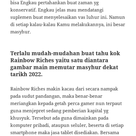
bisa Engkau pertahankan buat zaman yg
konservatif. Engkau jelas mau mendatangi
suplemen buat menyelesaikan vas luhur ini. Namun
di setiap kalau-kalau Kamu melakukannya, ini besar
masyhur.
Terlalu mudah-mudahan buat tahu kok
Rainbow Riches yaitu satu diantara
gambar main memutar masyhur dekat
tarikh 2022.
Rainbow Riches makin kacau dari secara nampak
pada sudut pandangan, maka benar-benar
meriangkan kepada getah perca gamer nun terpaut
guna menjepret sedang pemberian kapital yg
khusyuk. Tersebut ada guna dimainkan pada
komputer pribadi, ataupun seluler, beserta di setiap
smartphone maka jasa tablet disediakan. Bersama