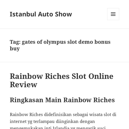
Istanbul Auto Show
MENU
AND
WIDGETS
Tag:
gates of olympus slot demo bonus
buy
Rainbow Riches Slot Online
Review
Ringkasan Main Rainbow Riches
Rainbow Riches didefinisikan sebagai wisata slot di
internet yg terlampau diinginkan dengan
mengemukakan inti Irlandia yg mengarik suci