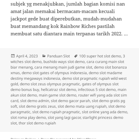
subjek yg menakjubkan, jumlah bagian komisi nan
amat jalan memakai bermacam-macam kecuali
jackpot gede buat diperebutkan, mudah-mudahan
buat memandang kok Rainbow Riches pastilah
membuat satu diantara main terpanas tarikh 2022. …
Posted
Categories
Tags
April 4, 2023
Panduan Slot
100 super hot slot demo
,
3
on
witches slot demo
,
bushido ways slot demo
,
cara curang main slot
biar menang
,
cara menang main judi game slot
,
demo slot bonanza
xmas
,
demo slot gates of olympus indonesia
,
demo slot madame
destiny megaways indonesia
,
demo slot pragmatic rupiah wild west
gold
,
demo slot zeus olympus pragmatic
,
gates of olympus slot
demo bonus buy
,
hellcatraz slot demo
,
infectious 5 slot demo
,
main
akun slot demo
,
main game slot demo
,
router wifi yang ada slot sim
card
,
slot demo admin
,
slot demo gacor parah
,
slot demo gratis pg
soft
,
slot demo gratis zeus
,
slot demo mata uang rupiah
,
slot demo
paragmatic
,
slot demo rupiah pragmatic
,
slot online yang ada demo
,
slot roma play demo
,
slot yang lagi gacor
,
starlight princess demo
slot
,
thor slot demo rupiah