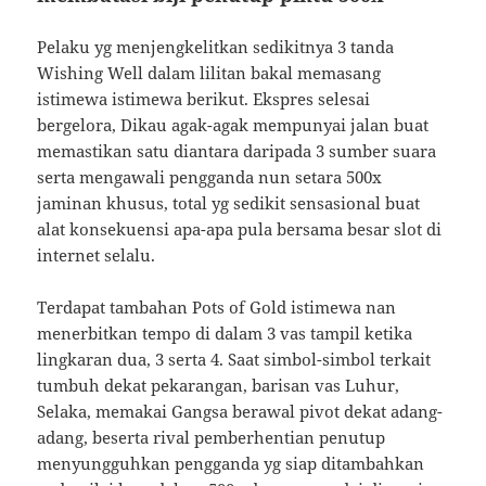
Pelaku yg menjengkelitkan sedikitnya 3 tanda
Wishing Well dalam lilitan bakal memasang
istimewa istimewa berikut. Ekspres selesai
bergelora, Dikau agak-agak mempunyai jalan buat
memastikan satu diantara daripada 3 sumber suara
serta mengawali pengganda nun setara 500x
jaminan khusus, total yg sedikit sensasional buat
alat konsekuensi apa-apa pula bersama besar slot di
internet selalu.
Terdapat tambahan Pots of Gold istimewa nan
menerbitkan tempo di dalam 3 vas tampil ketika
lingkaran dua, 3 serta 4. Saat simbol-simbol terkait
tumbuh dekat pekarangan, barisan vas Luhur,
Selaka, memakai Gangsa berawal pivot dekat adang-
adang, beserta rival pemberhentian penutup
menyungguhkan pengganda yg siap ditambahkan