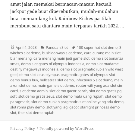
amat jalan memakai bermacam-macam kecuali
jackpot gede buat diperebutkan, mudah-mudahan
buat memandang kok Rainbow Riches pastilah
membuat satu diantara main terpanas tarikh 2022. …
Posted
Categories
Tags
April 4, 2023
Panduan Slot
100 super hot slot demo
,
3
on
witches slot demo
,
bushido ways slot demo
,
cara curang main slot
biar menang
,
cara menang main judi game slot
,
demo slot bonanza
xmas
,
demo slot gates of olympus indonesia
,
demo slot madame
destiny megaways indonesia
,
demo slot pragmatic rupiah wild west
gold
,
demo slot zeus olympus pragmatic
,
gates of olympus slot
demo bonus buy
,
hellcatraz slot demo
,
infectious 5 slot demo
,
main
akun slot demo
,
main game slot demo
,
router wifi yang ada slot sim
card
,
slot demo admin
,
slot demo gacor parah
,
slot demo gratis pg
soft
,
slot demo gratis zeus
,
slot demo mata uang rupiah
,
slot demo
paragmatic
,
slot demo rupiah pragmatic
,
slot online yang ada demo
,
slot roma play demo
,
slot yang lagi gacor
,
starlight princess demo
slot
,
thor slot demo rupiah
Privacy Policy
Proudly powered by WordPress