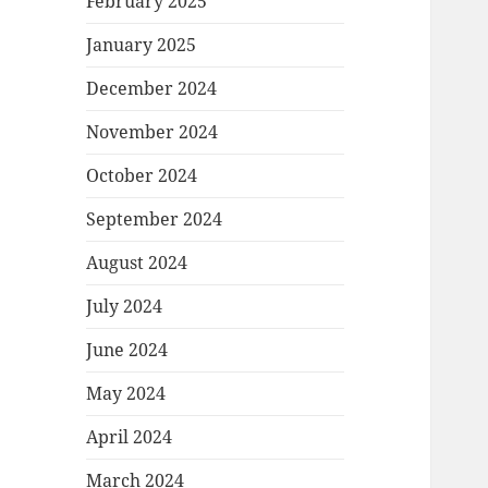
February 2025
January 2025
December 2024
November 2024
October 2024
September 2024
August 2024
July 2024
June 2024
May 2024
April 2024
March 2024