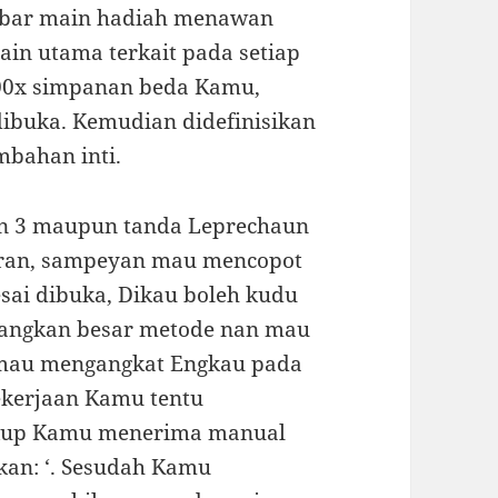
ambar main hadiah menawan
in utama terkait pada setiap
00x simpanan beda Kamu,
ibuka. Kemudian didefinisikan
bahan inti.
an 3 maupun tanda Leprechaun
peran, sampeyan mau mencopot
esai dibuka, Dikau boleh kudu
angkan besar metode nan mau
 mau mengangkat Engkau pada
pekerjaan Kamu tentu
ukup Kamu menerima manual
an: ‘. Sesudah Kamu