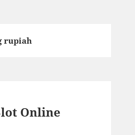
g rupiah
lot Online