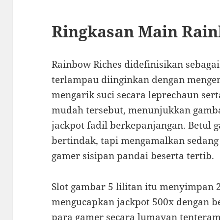
Ringkasan Main Rain
Rainbow Riches didefinisikan sebagai 
terlampau diinginkan dengan mengem
mengarik suci secara leprechaun ser
mudah tersebut, menunjukkan gamba
jackpot fadil berkepanjangan. Betul
bertindak, tapi mengamalkan sedang
gamer sisipan pandai beserta tertib.
Slot gambar 5 lilitan itu menyimpan 
mengucapkan jackpot 500x dengan be
para gamer secara lumayan tentera