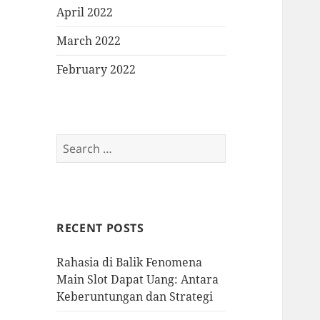
April 2022
March 2022
February 2022
Search
for:
RECENT POSTS
Rahasia di Balik Fenomena
Main Slot Dapat Uang: Antara
Keberuntungan dan Strategi