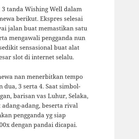
a 3 tanda Wishing Well dalam
mewa berikut. Ekspres selesai
ai jalan buat memastikan satu
erta mengawali pengganda nun
sedikit sensasional buat alat
r slot di internet selalu.
imewa nan menerbitkan tempo
 dua, 3 serta 4. Saat simbol-
an, barisan vas Luhur, Selaka,
adang-adang, beserta rival
kan pengganda yg siap
00x dengan pandai dicapai.