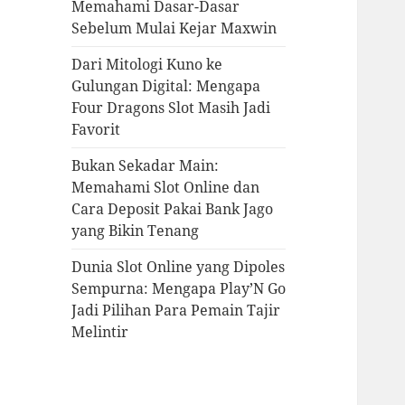
Memahami Dasar-Dasar
Sebelum Mulai Kejar Maxwin
Dari Mitologi Kuno ke
Gulungan Digital: Mengapa
Four Dragons Slot Masih Jadi
Favorit
Bukan Sekadar Main:
Memahami Slot Online dan
Cara Deposit Pakai Bank Jago
yang Bikin Tenang
Dunia Slot Online yang Dipoles
Sempurna: Mengapa Play’N Go
Jadi Pilihan Para Pemain Tajir
Melintir