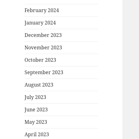
February 2024
January 2024
December 2023
November 2023
October 2023
September 2023
August 2023
July 2023
June 2023
May 2023
April 2023