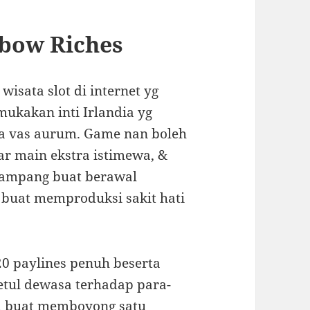
bow Riches
wisata slot di internet yg
ukakan inti Irlandia yg
ta vas aurum. Game nan boleh
r main ekstra istimewa, &
 gampang buat berawal
 buat memproduksi sakit hati
20 paylines penuh beserta
tul dewasa terhadap para-
m buat memboyong satu