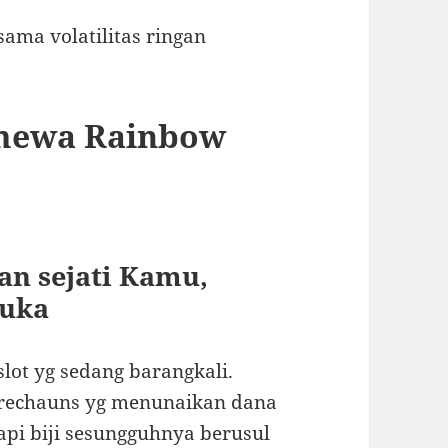
ma volatilitas ringan
imewa Rainbow
nan sejati Kamu,
buka
lot yg sedang barangkali.
prechauns yg menunaikan dana
api biji sesungguhnya berusul