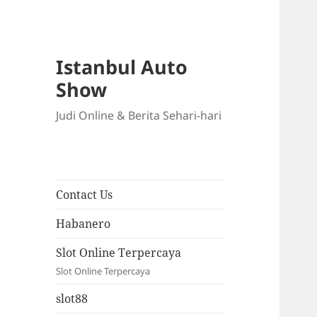
Istanbul Auto
Show
Judi Online & Berita Sehari-hari
Contact Us
Habanero
Slot Online Terpercaya
Slot Online Terpercaya
slot88