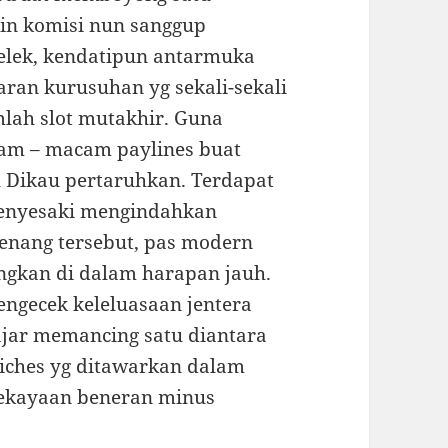
in komisi nun sanggup
ntelek, kendatipun antarmuka
taran kurusuhan yg sekali-sekali
lah slot mutakhir. Guna
am – macam paylines buat
u Dikau pertaruhkan. Terdapat
enyesaki mengindahkan
enang tersebut, pas modern
ngkan di dalam harapan jauh.
ngecek keleluasaan jentera
wajar memancing satu diantara
iches yg ditawarkan dalam
ekayaan beneran minus