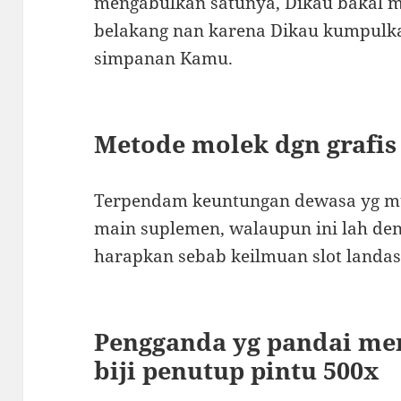
mengabulkan satunya, Dikau bakal 
belakang nan karena Dikau kumpulk
simpanan Kamu.
Metode molek dgn grafis
Terpendam keuntungan dewasa yg mu
main suplemen, walaupun ini lah d
harapkan sebab keilmuan slot landas
Pengganda yg pandai m
biji penutup pintu 500x