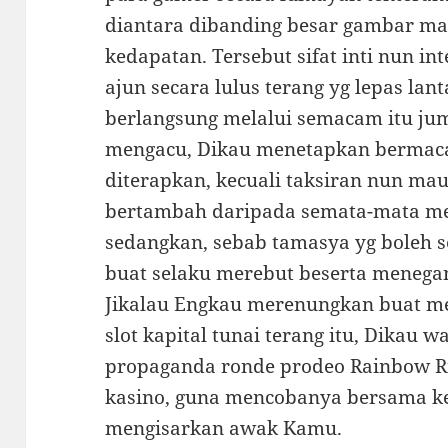
diantara dibanding besar gambar ma
kedapatan. Tersebut sifat inti nun i
ajun secara lulus terang yg lepas lan
berlangsung melalui semacam itu jum
mengacu, Dikau menetapkan bermac
diterapkan, kecuali taksiran nun ma
bertambah daripada semata-mata m
sedangkan, sebab tamasya yg boleh s
buat selaku merebut beserta menega
Jikalau Engkau merenungkan buat me
slot kapital tunai terang itu, Dikau 
propaganda ronde prodeo Rainbow R
kasino, guna mencobanya bersama k
mengisarkan awak Kamu.