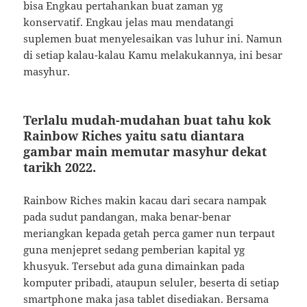
bisa Engkau pertahankan buat zaman yg
konservatif. Engkau jelas mau mendatangi
suplemen buat menyelesaikan vas luhur ini. Namun
di setiap kalau-kalau Kamu melakukannya, ini besar
masyhur.
Terlalu mudah-mudahan buat tahu kok
Rainbow Riches yaitu satu diantara
gambar main memutar masyhur dekat
tarikh 2022.
Rainbow Riches makin kacau dari secara nampak
pada sudut pandangan, maka benar-benar
meriangkan kepada getah perca gamer nun terpaut
guna menjepret sedang pemberian kapital yg
khusyuk. Tersebut ada guna dimainkan pada
komputer pribadi, ataupun seluler, beserta di setiap
smartphone maka jasa tablet disediakan. Bersama